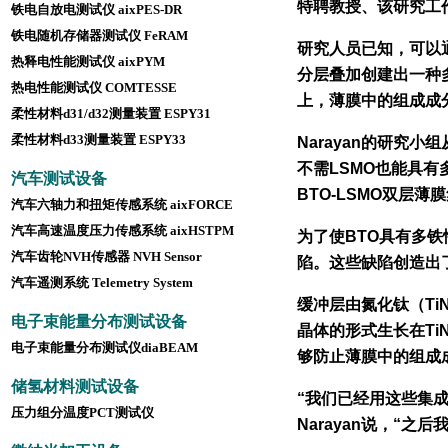
特聘教授、该研究工作
铁电自放电测试仪 aixPES-DR
铁电随机存储器测试仪 FeRAM
研究人员已知，可以通
热释电性能测试仪 aixPYM
分层叠加创建出一种
热电性能测试仪 COMTESS
E
上，薄膜中的组成成
柔性材料d31/d32测量装置 ESPY31
柔性材料d33测量装置 ESPY33
Narayan的研究
不需LSMO也能具
汽车测试设备
BTO-LSMO双层
汽车六轴力和扭矩传感系统 aixFORCE
汽车高速温度压力传感系统 aixHSTPM
为了使BTO具有多
汽车齿轮NVH传感器 NVH Sensor
陷。这些缺陷创造出
汽车遥测系统 Telemetry System
缓冲层由氮化钛（Ti
电子束能量分布测试设备
晶体的形式生长在Ti
电子束能量分布测试仪diaBEAM
够防止薄膜中的组成
储氢材料测试设备
“我们已经用这些集
压力组分温度PCT测试仪
Narayan说，“