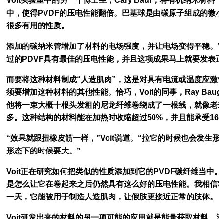
Voit实验室中的另一个博士生，Cary Baur，将有机纳米材
中，使得PVDF的压电性能翻倍。巴基球是由碳原子组成的
很多有用的性质。
添加的碳纳米管增加了材料的电场强度，并让电场变得平稳。V
过的PDVF具有最佳的压电性能，并且这项成果马上就要发表
而要将这种材料制成“人造肌肉”，这是对具有电流或温度应激性
须要增加这种材料的其他性能。恰巧，Voit的同事，Ray Ba
他将一束大概十根头发粗的尼龙纤维卷绕成了一根线，就像老
多。这种结构的材料能在加热时收缩超过50%，并且能承受1
“效果就跟扭橡皮筋一样，”Voit说道。“拉它的时候也会发
形态下的时候要大。”
Voit正在研究如何把类似的性质添加到它的PVDF碳纤维当中
是怎么让它在卷起来之后仍然具有这么好的压电性能。我相信
一天，它能被用于制造人造肌肉，让假肢更接近正常的肢体。
Voit研发出来的材料的另一项可能的应用就是能量获取材料。